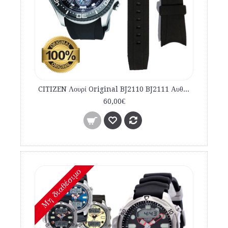
CITIZEN Λουρί Original BJ2110 BJ2111 Αυθεντικό Λουρί καταδυτικό 59-S53296 , 59-S51866
60,00€
Mη διαθέσιμο