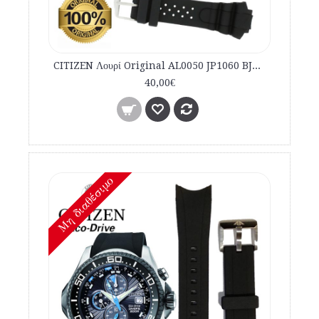
CITIZEN Λουρί Original AL0050 JP1060 BJ2040 Αυθεντικό Λουρί καταδυτικό 59-G0243
40,00€
Mη διαθέσιμο