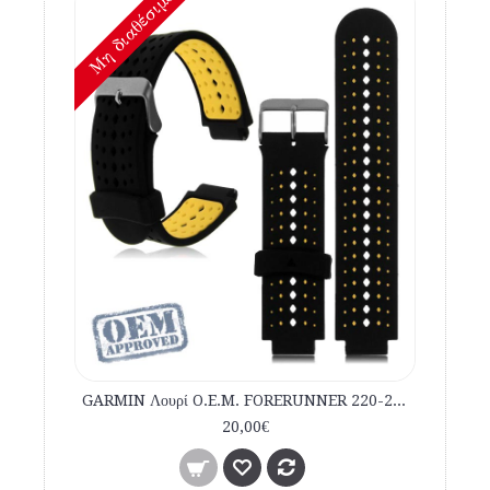
Mη διαθέσιμο
GARMIN Λουρί O.E.M. FORERUNNER 220-230-235-620-630-735XT Μαύρο Κίτρινο εμπορίου
20,00€