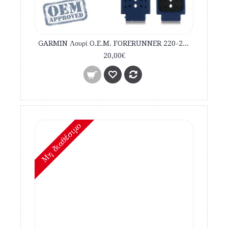
GARMIN Λουρί O.E.M. FORERUNNER 220-230-235-620-630-735XT Μπλε Μαύρο εμπορίου
20,00€
Mη διαθέσιμο