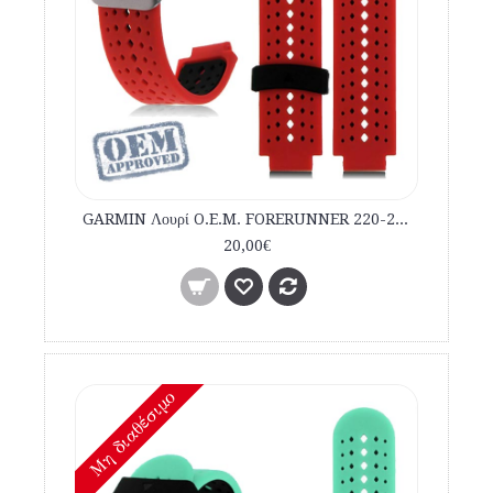
GARMIN Λουρί O.E.M. FORERUNNER 220-230-235-620-630-735XT Κόκκινο Μαύρο εμπορίου
20,00€
Mη διαθέσιμο