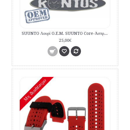
SUUNTO Λουρί O.E.M. SUUNTO Core-Άσπρο-Γκρι-Καμουφλάζ εμπορίου
25,00€
Mη διαθέσιμο