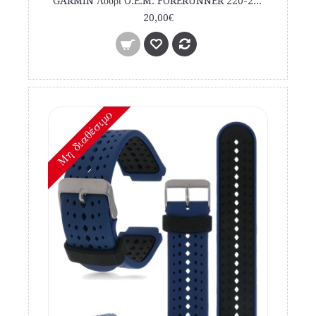
GARMIN Λουρί O.E.M. FORERUNNER 220-230-235-620-630-735XT Μαύρο Κόκκινο εμπορίου
20,00€
Mη διαθέσιμο