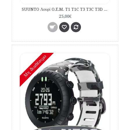
SUUNTO Λουρί O.E.M. T1 T1C T3 T3C T3D T4C T4D Μαύρο εμπορίου
25,00€
Mη διαθέσιμο