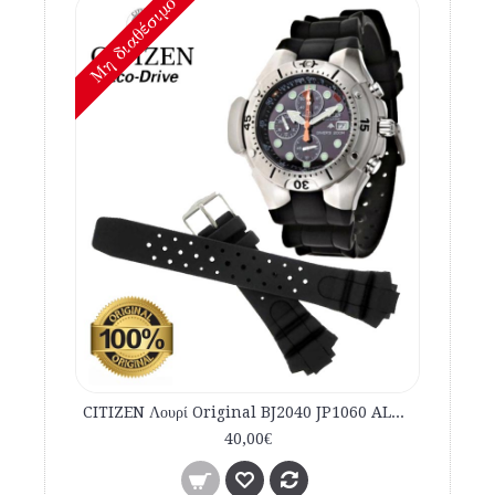
Mη διαθέσιμο
CITIZEN Λουρί Original BJ2040 JP1060 AL0050 Αυθεντικό Λουρί καταδυτικό 59-G0243
40,00€