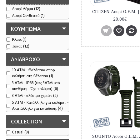
Λουρί Δέρμα (12)
Λουρί Συνθετικό (1)
20,00€
ΚΟΥΜΠΩΜΑ
Κλιπς (1)
Τοκάς (12)
Α∆ΙΑΒΡΟΧΟ
10 ATM - Θαλάσσια σπορ,
κολύμπι στη θάλασσα (1)
3 ATM - IP68 (έως 3ATM υπό
συνθήκες - Όχι κολύμπι) (6)
3 ATM - πλύσιμο χεριών (2)
5 ATM - Kατάλληλο για κολύμπι. -
Ακατάλληλο για κατάδυση. (4)
COLLECTION
Casual (8)