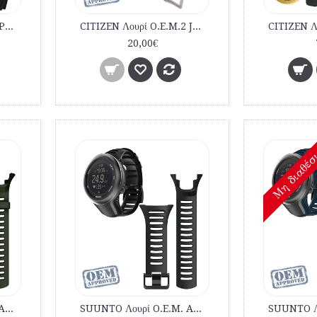
CITIZEN Λουρί O.E.M. JP1010 1014 εμπορίου καταδυτικό
CITIZEN Λουρί O.E.M.2 JP1010 1014 εμπορίου καταδυτικό
20,00€
Mη διαθέσ
SUUNTO Λουρί O.E.M. AMBIT 1,2,3 Πράσινο - Χακί εμπορίου
SUUNTO Λουρί O.E.M. AMBIT 1,2,3 Μαύρο εμπορίου