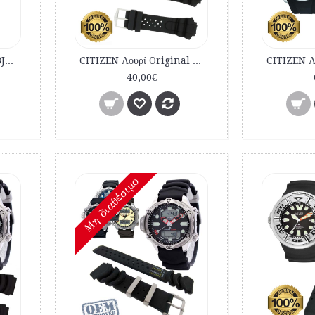
CITIZEN Λουρί O.E.M. BJ2040 AL0050 JP1060 εμπορίου καταδυτικό
CITIZEN Λουρί Original AL0050 JP1060 BJ2040 Αυθεντικό Λουρί καταδυτικό 59-G0243
40,00€
Mη διαθέσιμο