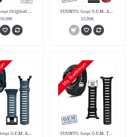
CITIZEN Λουρί Original BJ8050 Αυθεντικό Strap καταδυτικό 59-S50342
SUUNTO Λουρί O.E.M. AMBIT 1,2,3 Κόκκινο εμπορίου
70,00€
25,00€
ιμο
Mη διαθέσιμο
SUUNTO Λουρί O.E.M. AMBIT 1,2,3 Μπλέ σκούρο εμπορίου
SUUNTO Λουρί O.E.M. T1 T1C T3 T3C T3D T4C T4D Μαύρο εμπορίου