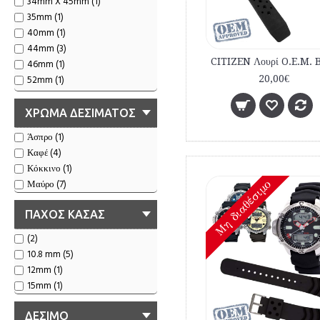
34mm X 45mm (1)
35mm (1)
40mm (1)
44mm (3)
46mm (1)
52mm (1)
20,00€
58mmX44mm (1)
ΧΡΩΜΑ ΔΕΣΙΜΑΤΟΣ
Άσπρο (1)
Καφέ (4)
Κόκκινο (1)
Μαύρο (7)
Mη διαθέσιμο
ΠΑΧΟΣ ΚΑΣΑΣ
(2)
10.8 mm (5)
12mm (1)
15mm (1)
ΔΕΣΙΜΟ