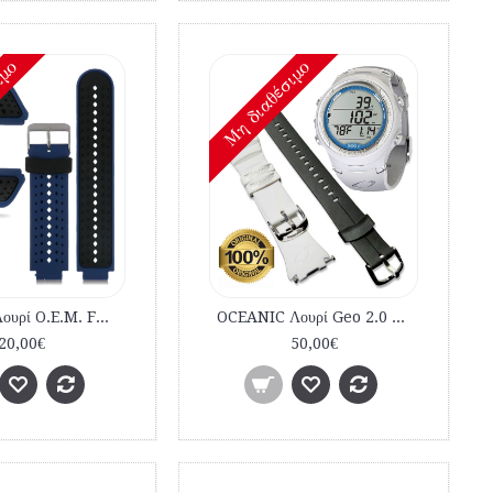
ιμο
Mη διαθέσιμο
GARMIN Λουρί O.E.M. FORERUNNER 220-230-235-620-630-735XT Μπλε Μαύρο εμπορίου
OCEANIC Λουρί Geo 2.0 - Atom 3.1 Ασπρο Original
20,00€
50,00€