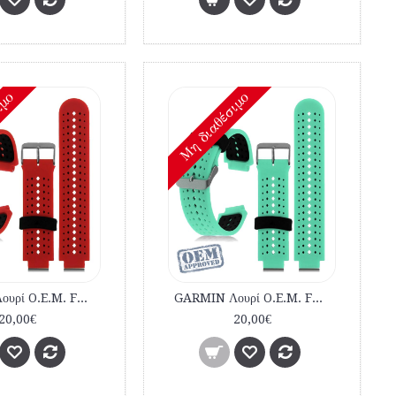
ιμο
Mη διαθέσιμο
GARMIN Λουρί O.E.M. FORERUNNER 220-230-235-620-630-735XT Κόκκινο Μαύρο εμπορίου
GARMIN Λουρί O.E.M. FORERUNNER 220-230-235-620-630-735XT Πράσινο Μαύρο εμπορίου
20,00€
20,00€