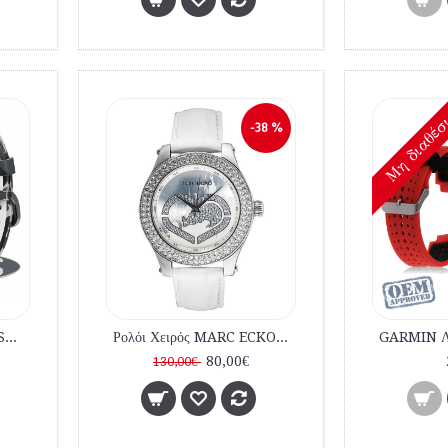
Mη διαθέσ
-38 %
SUUNTO Λουρί O.E.M. SUUNTO Core-Άσπρο-Γκρι-Καμουφλάζ εμπορίου
Ρολόι Χειρός MARC ECKO E10038M6 Black Leather Strap
80,00€
130,00€