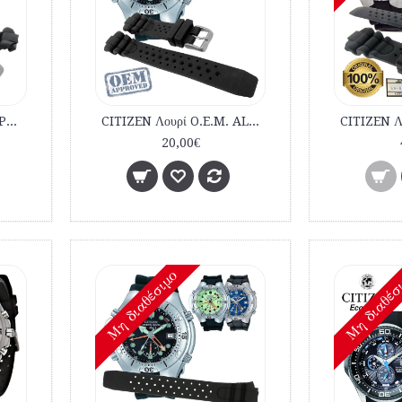
CITIZEN Λουρί O.E.M. JP1060 BJ2040 AL0050 εμπορίου καταδυτικό
CITIZEN Λουρί O.E.M. AL0050 JP1060 BJ2040 εμπορίου καταδυτικό
20,00€
Mη διαθέσιμο
Mη διαθέσ