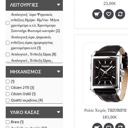
25,00€
ΛΕΙΤΟΥΡΓΙΕΣ
Αναλογική ΄ώρα-Ψηφιακές
ενδείξεις Ημέρα- Ημ/νία- Μήνα
χρονόμετρο κ.τ.λ. Χρονόμετρο
Ξυπνυτήρι Φωτισμό καντράν (2)
Αναλογική ώρα ,ψηφιακές
ενδείξεις ώρας ημερομηνίας
χρονομέτρου κτλ (1)
Αναλογικό , Ένδειξη Ώρας (8)
Αναλογικό , Ένδειξη Ώρας ,
Χρονογράφος (2)
ΜΗΧΑΝΙΣΜΟΣ
(1)
Citizen 2115 (3)
Citizen Os60 (1)
Quartz ακριβείας (4)
ΥΛΙΚΟ ΚΑΣΑΣ
185,00€
Brass (1)